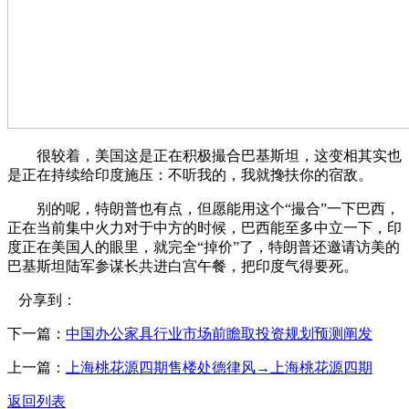
很较着，美国这是正在积极撮合巴基斯坦，这变相其实也
是正在持续给印度施压：不听我的，我就搀扶你的宿敌。
别的呢，特朗普也有点，但愿能用这个“撮合”一下巴西，
正在当前集中火力对于中方的时候，巴西能至多中立一下，印
度正在美国人的眼里，就完全“掉价”了，特朗普还邀请访美的
巴基斯坦陆军参谋长共进白宫午餐，把印度气得要死。
分享到：
下一篇：
中国办公家具行业市场前瞻取投资规划预测阐发
上一篇：
上海桃花源四期售楼处德律风→上海桃花源四期
返回列表