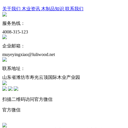
关于我们
木业资讯
木制品知识
联系我们
服务热线：
4008-315-123
企业邮箱：
muyeyingxiao@luliwood.net
联系地址：
山东省潍坊市寿光云顶国际木业产业园
扫描二维码访问官方微信
官方微信