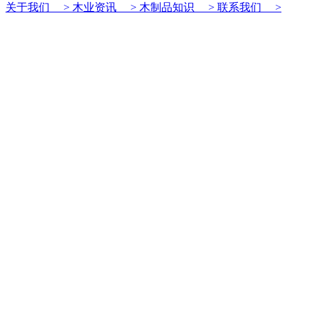
关于我们 >
木业资讯 >
木制品知识 >
联系我们 >